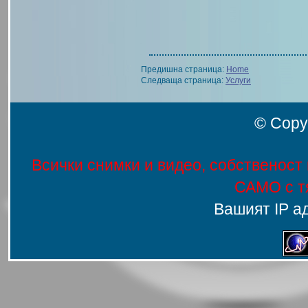
Предишна страница:
Home
Следваща страница:
Услуги
© Copy
Всички снимки и видео, собственост 
САМО с т
Вашият IP ад