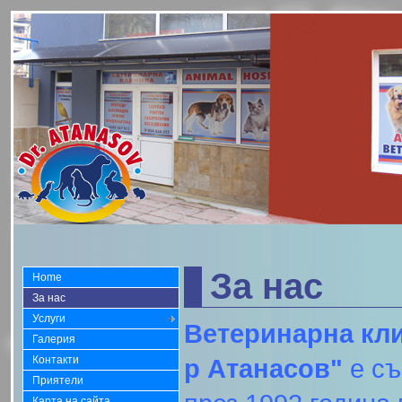
За нас
Home
За нас
Услуги
Ветеринарна кли
Галерия
Контакти
р Атанасов"
е съ
Приятели
Карта на сайта